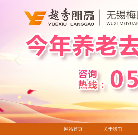
全国老龄办点赞朗高“医养结合”
中国农工民主党江苏省第十二次
物业租赁需求
无锡入梅，我们准备好了！
民政为民 送教上门
抱怨也危害老人健康？专家称抱
网站首页
关于我们
【招聘】朗高养老招贤纳士