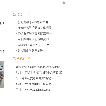
·
朗高观察 || 从养老到享老…
地铁
·
打造朗高照护品牌，建强养…
·
无锡市滨湖区蠡园朗高养老…
养
·
用歌声唱暖人心 用热心谱…
打
·
人随春好 春与人宜——从…
·
老人噎食的紧急处理
亲情
老友热线：0510-85358535/85878587
地址：无锡市滨湖区梅园十八湾19-35
号（梅园公交总站马路对面）
地铁：2号线到梅园开原寺站
网址：www.wxmeiyuan.com