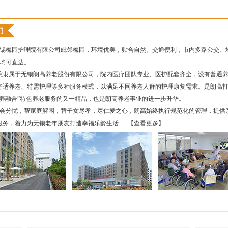
约，朗高再迈新步伐！
梅园护理院有限公司毗邻梅园，环境优美，贴合自然。交通便利，市内多路公交、
线均可直达。
隶属于无锡朗高养老股份有限公司，院内医疗团队专业、医护配套齐全，设有普通
童叫老人
舒适养老、特需护理等多种服务模式，以满足不同养老人群的护理康复需求。是朗高
辩论赛
医养融合”特色养老服务的又一精品，也是朗高养老事业的进一步升华。
会分忧，帮家庭解困，替子女尽孝，尽仁爱之心，朗高始终执行规范化的管理，提供
务，着力为无锡老年朋友打造幸福乐龄生活......
【查看更多】
园朗高护理院出发，赶赴一场樱花之约~
第一站活动报道
相伴到老