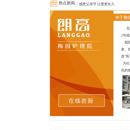
热点新闻：
感恩父亲节 让爱更长久
朗高，你不知道的事
与温岭太平街道投资合作顺利签
无锡
无锡 · 温岭两地养老交流会
2号
朗高梅园护理院七区正式开科
我院
有一个节日叫儿童节，有一种儿
老、
扬思辨之帆 展青春风采—护士节
造“
为社
美食美味零距离
化的服
人随春好 春与人宜——从无锡梅
朗高养老•同程旅游中国老年春晚
我能想到最浪漫的事—朗高梅园
市民政局局长葛恒显走访朗高
我们毕业啦！
母亲节特辑|爱在朗高 感恩母亲
爱情不老定格幸福