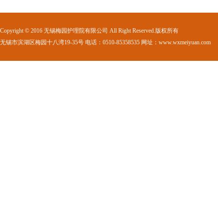
Copyright © 2016 无锡梅园护理院有限公司 All Right Reserved.版权所有
无锡市滨湖区梅园十八湾19-35号 电话：0510-85358535 网址：www.wxmeiyuan.com