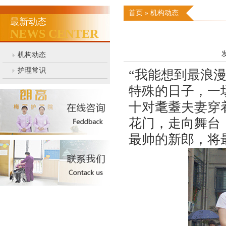
首页
»
机构动态
最新动态
NEWS CENTER
发
机构动态
护理常识
“我能想到最浪漫
特殊的日子，一
十对耄耋夫妻穿
花门，走向舞台
最帅的新郎，将