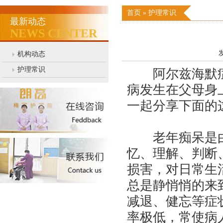
首页
»
护理常识
最新动态
NEWS CENTER
发
机构动态
护理常识
阿尔兹海默症，
病发生在父母身
一起分享下面的
老年痴呆是由
忆、理解、判断
损害，对日常生
总是静悄悄的来
减退、健忘等症
率极低，常使病