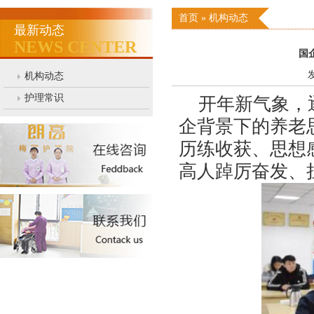
首页
»
机构动态
最新动态
NEWS CENTER
国
发
机构动态
护理常识
开年新气象，逐梦
企背景下的养老
历练收获、思想
高人踔厉奋发、