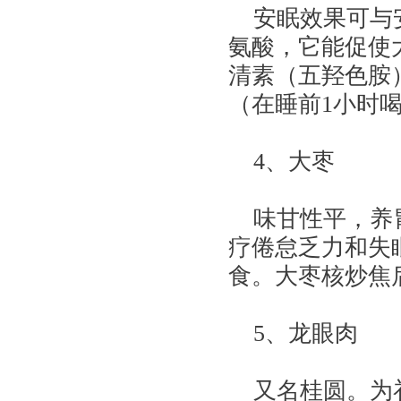
安眠效果可与安
氨酸，它能促使
清素（五羟色胺
（在睡前1小时
4、大枣
味甘性平，养胃
疗倦怠乏力和失
食。大枣核炒焦
5、龙眼肉
又名桂圆。为补