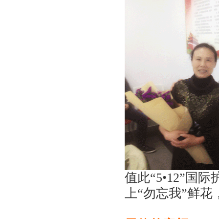
值此“5•12”
上“勿忘我”鲜