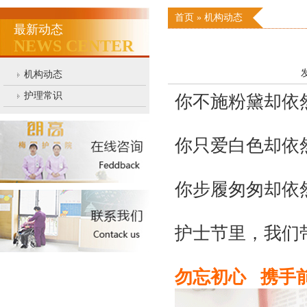
首页
»
机构动态
最新动态
NEWS CENTER
发
机构动态
护理常识
你不施粉黛却依
你只爱白色却依
你步履匆匆却依
护士节里，我们
勿忘初心 携手