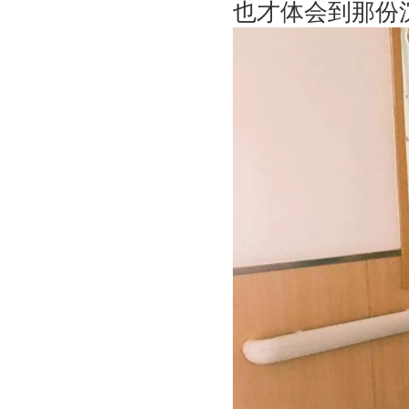
也才体会到那份