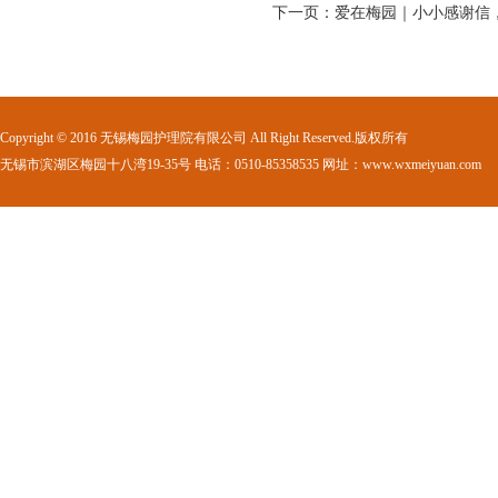
下一页：爱在梅园｜小小感谢信
Copyright © 2016 无锡梅园护理院有限公司 All Right Reserved.版权所有
无锡市滨湖区梅园十八湾19-35号 电话：0510-85358535 网址：www.wxmeiyuan.com