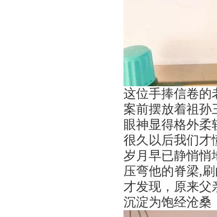
这位手捧信卷的
案前摆放着祖孙
眼神显得格外柔
很久以后我们才
岁月早已静悄悄
压弯他的脊梁,
才发现，原来父
沉淀为饱经沧桑