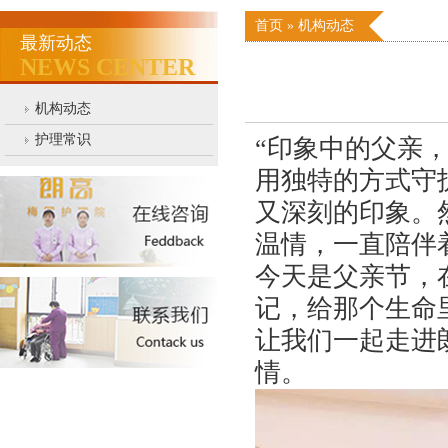
首页
»
机构动态
最新动态
NEWS CENTER
机构动态
护理常识
“印象中的父亲
用独特的方式守
又深刻的印象。
温情，一直陪伴
今天是父亲节，
记，给那个生命
让我们一起走进
情。