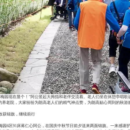
梅园现在显个！”阿公竖起大拇指和老伴交流着。老人们坐在休憩亭唱歌
的养老院，大家纷纷为朗高老人们的精气神点赞，为朗高贴心周到的秋游
获锦旗，继续前行
园6区91床蒋仁心阿公，在国庆中秋节日前夕送来两面锦旗。一来感谢