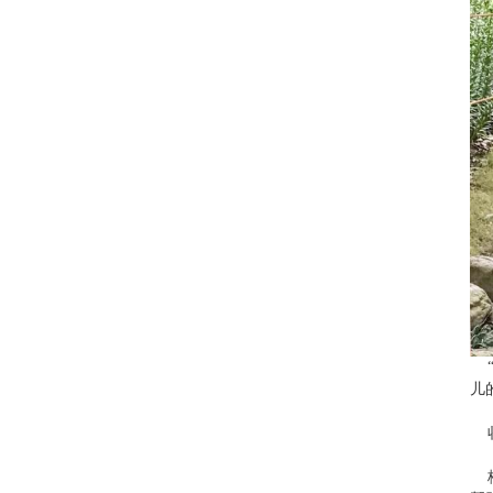
“
儿
收
梅