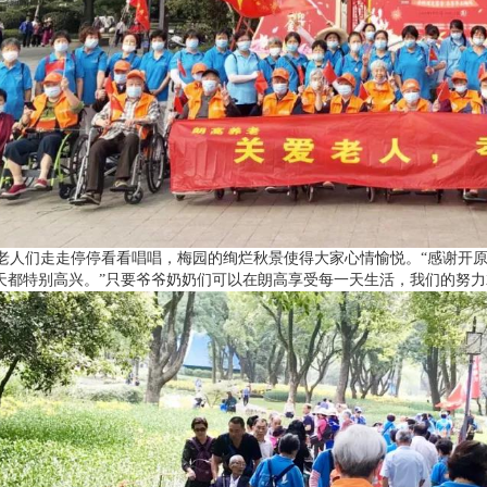
人们走走停停看看唱唱，梅园的绚烂秋景使得大家心情愉悦。“感谢开原
天都特别高兴。”只要爷爷奶奶们可以在朗高享受每一天生活，我们的努