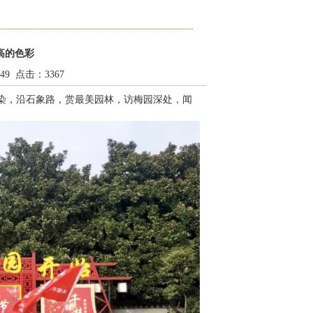
高的色彩
:49 点击：3367
染，沿石象路，赏最美园林，访梅园深处，闻
。