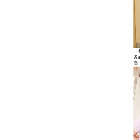
梅
务
高