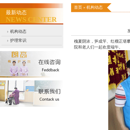
首页
»
机构动态
最新动态
NEWS CENTER
发
机构动态
护理常识
槐夏阴浓，笋成竿、红榴正堪攀
院和老人们一起欢度端午。