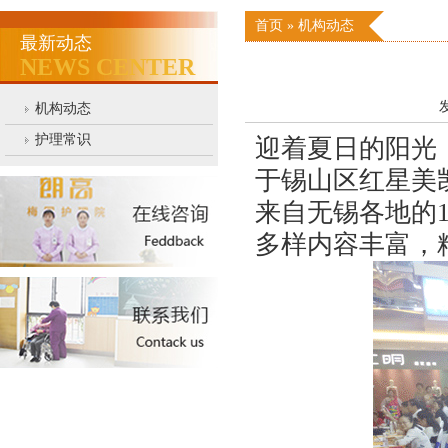
首页
»
机构动态
最新动态
NEWS CENTER
发
机构动态
护理常识
迎着夏日的阳光
于锡山区红星美
来自无锡各地的1
多样内容丰富，