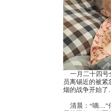
一月二十四号全
员离锡近的被紧
烟的战争开始了
清晨：“嘀…”