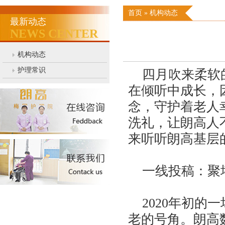
首页
»
机构动态
最新动态
NEWS CENTER
机构动态
护理常识
四月吹来柔软的
在倾听中成长，
念，守护着老人
洗礼，让朗高人
来听听朗高基层
一线投稿：聚
2020年初的
老的号角。朗高