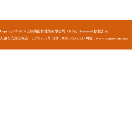
Copyright © 2016 无锡梅园护理院有限公司 All Right Reserved.版权所有
无锡市滨湖区梅园十八湾19-35号 电话：0510-85358535 网址：www.wxmeiyuan.com