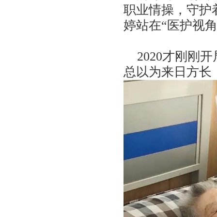
职业情操，守护
婷站在“医护视
2020才刚刚
总以为来日方长