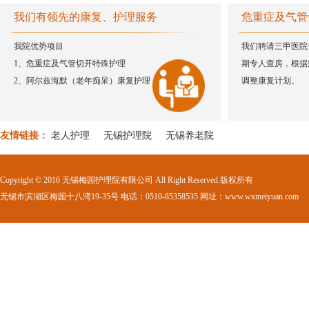
我们有领先的康复、护理服务
危重症及气管
心中有爱，每天都是敬老节
情系老人 暖心物资送上门
我院优势项目
我们聘请三甲医院
关爱长者 感恩有你
1、危重症及气管切开特殊护理
期专人查房，根据
关爱老人 传递欢乐
2、阿尔兹海默（老年痴呆）康复护理
调整康复计划。
热烈祝贺朗高梅园护理院第300位老人入住！
收起对护工的不信任，她们的工作你根本做不到！
友情链接：
老人护理
无锡护理院
无锡养老院
关爱老人，学术交流进朗高
火热八月，这里的活动很精彩
Copyright © 2016 无锡梅园护理院有限公司 All Right Reserved.版权所有
养老问题|《老妈的心愿》你看懂了吗？
无锡市滨湖区梅园十八湾19-35号 电话：0510-85358535 网址：www.wxmeiyuan.com
朗高养老•同程旅游中国老年春晚第三站活动报道
军歌嘹亮 情暖夕阳
孝行夕阳—朗高生日联谊会
老人再特殊，我们不拒绝
朗高养老•同程旅游中国老年春晚第二站活动报道
【梅园动态】业务大查房