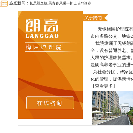
热点新闻：
美食美味零距离
人随春好 春与人宜——从无锡梅园朗高护理院出发，赶赴一场樱花
朗高养老•同程旅游中国老年春晚第一站活动报道
无锡梅园护理院有限
我能想到最浪漫的事—朗高梅园相伴到老
市内多路公交、地铁
市民政局局长葛恒显走访朗高
我院隶属于无锡朗高
全，设有普通养老、
我们毕业啦！
人群的护理康复需求
母亲节特辑|爱在朗高 感恩母亲
是朗高养老事业的进
爱情不老定格幸福
为社会分忧，帮家庭
涓涓细流汇成大爱
化的管理，提供亲情化
【查看更多】
护士那么美，带你去看看
养老院老年人居室环境要求
卧床老人护理常识
烫伤后的紧急护理措施
浓情端午 欢乐相陪
唱出梅园 秀出风采