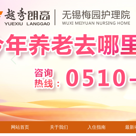
全国老龄办点赞朗高“医养结合”亲情养老服务模式
中国农工民主党江苏省第十二次代表大会隆重召开
物业租赁需求
无锡入梅，我们准备好了！
民政为民 送教上门
抱怨也危害老人健康？专家称抱怨是种慢性毒药
【招聘】朗高养老招贤纳士
感恩父亲节 让爱更长久
朗高，你不知道的事
与温岭太平街道投资合作顺利签约，朗高再迈新步伐！
无锡 · 温岭两地养老交流会
朗高梅园护理院七区正式开科
有一个节日叫儿童节，有一种儿童叫老人
网站首页
关于我们
入住指南
最新
扬思辨之帆 展青春风采—护士节辩论赛