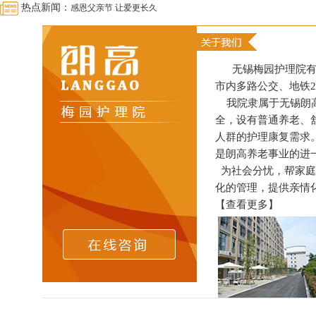
热点新闻：
感恩父亲节 让爱更长久
朗高，你不知道的事
与温岭太平街道投资合作顺利签约，朗高再迈新步伐！
无锡梅园护理院有限
无锡 · 温岭两地养老交流会
市内多路公交、地铁
朗高梅园护理院七区正式开科
我院隶属于无锡朗高
有一个节日叫儿童节，有一种儿童叫老人
全，设有普通养老、
扬思辨之帆 展青春风采—护士节辩论赛
人群的护理康复需求
是朗高养老事业的进
美食美味零距离
为社会分忧，帮家庭
人随春好 春与人宜——从无锡梅园朗高护理院出发，赶赴一场樱花
化的管理，提供亲情化
朗高养老•同程旅游中国老年春晚第一站活动报道
【查看更多】
我能想到最浪漫的事—朗高梅园相伴到老
市民政局局长葛恒显走访朗高
我们毕业啦！
母亲节特辑|爱在朗高 感恩母亲
爱情不老定格幸福