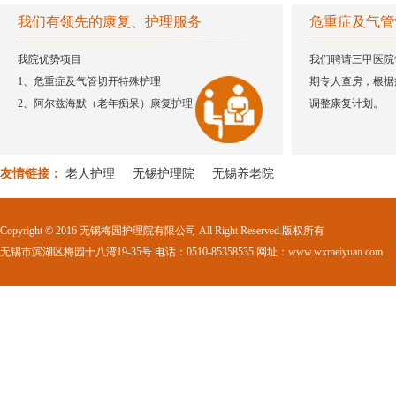
涓涓细流汇成大爱
我们有领先的康复、护理服务
危重症及气管
护士那么美，带你去看看
我院优势项目
我们聘请三甲医院
养老院老年人居室环境要求
1、危重症及气管切开特殊护理
期专人查房，根据
卧床老人护理常识
2、阿尔兹海默（老年痴呆）康复护理
调整康复计划。
烫伤后的紧急护理措施
浓情端午 欢乐相陪
唱出梅园 秀出风采
友情链接：
老人护理
无锡护理院
无锡养老院
心中有爱，每天都是敬老节
情系老人 暖心物资送上门
Copyright © 2016 无锡梅园护理院有限公司 All Right Reserved.版权所有
关爱长者 感恩有你
无锡市滨湖区梅园十八湾19-35号 电话：0510-85358535 网址：www.wxmeiyuan.com
关爱老人 传递欢乐
热烈祝贺朗高梅园护理院第300位老人入住！
收起对护工的不信任，她们的工作你根本做不到！
关爱老人，学术交流进朗高
火热八月，这里的活动很精彩