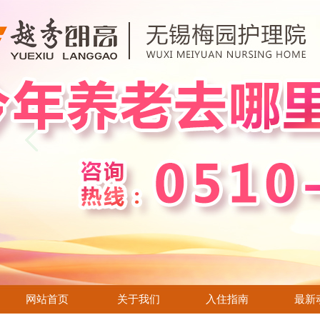
全国老龄办点赞朗高“医养结合”亲情养老服务模式
中国农工民主党江苏省第十二次代表大会隆重召开
物业租赁需求
无锡入梅，我们准备好了！
民政为民 送教上门
抱怨也危害老人健康？专家称抱怨是种慢性毒药
网站首页
关于我们
入住指南
最新
【招聘】朗高养老招贤纳士